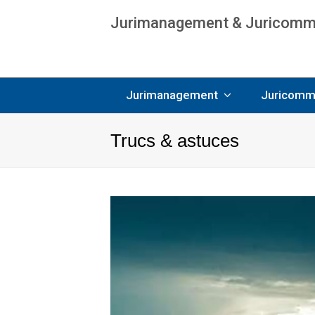
Jurimanagement & Juricommun
Age
Jurimanagement
Juricomm
Trucs & astuces