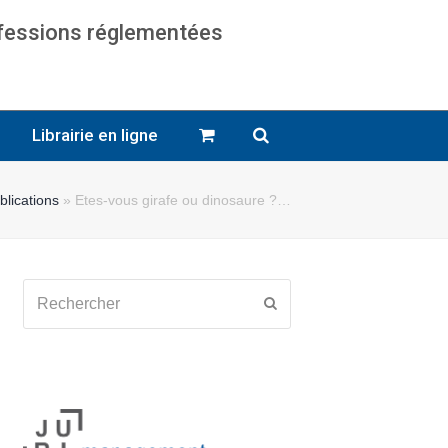
ofessions réglementées
cats
Librairie en ligne
blications
»
Etes-vous girafe ou dinosaure ?…
Rechercher
Envoyer