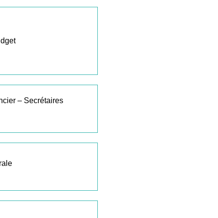
udget
ncier – Secrétaires
rale