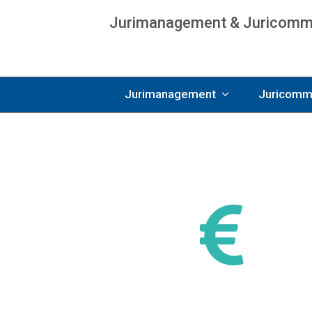
Jurimanagement & Juricommun
Age
Jurimanagement
Juricomm