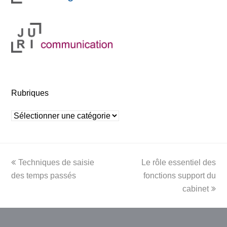
Rubriques
Rubriques
previous
next
Techniques de saisie
Le rôle essentiel des
post:
post:
des temps passés
fonctions support du
cabinet