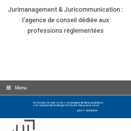
Jurimanagement & Juricommunication :
l’agence de conseil dédiée aux
professions réglementées
Agence communication & management
pour avocats
Menu
En chinois, le mot « crise » se compose de deux caractères.
L'un représente le danger et l'autre l'occasion à saisir.
John F. KENNEDY