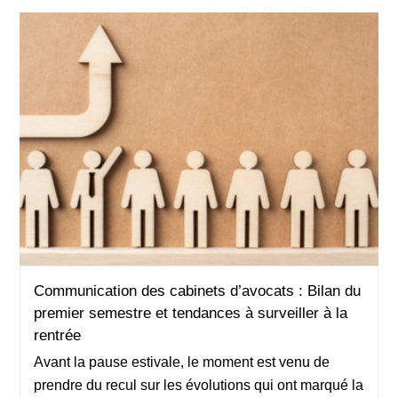
Communication des cabinets d’avocats : Bilan du
Communication des cabinets d’avocats : Bilan
premier semestre et tendances à surveiller à la
du premier semestre et tendances à surveiller à
rentrée
la rentrée
Avant la pause estivale, le moment est venu de
prendre du recul sur les évolutions qui ont marqué la