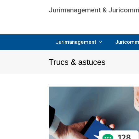
Jurimanagement & Juricommun
Age
Jurimanagement
Juricomm
Trucs & astuces