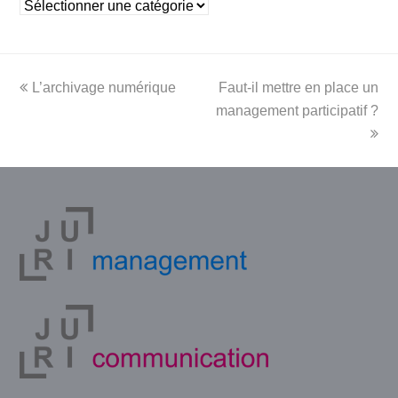
Rubriques
previous
next
L’archivage numérique
Faut-il mettre en place un
post:
post:
management participatif ?