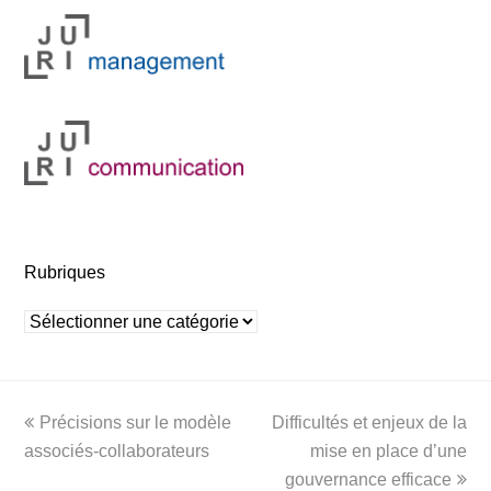
Rubriques
Rubriques
previous
next
Précisions sur le modèle
Difficultés et enjeux de la
post:
post:
associés-collaborateurs
mise en place d’une
gouvernance efficace