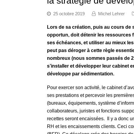
la stratégie de déve
25 octobre 2019
Michel Lehrer
Lors
de sa
création,
puis
au
cours
de
opportun,
doit détenir
les
ressources 
ses échéances, et utiliser au mieux le
peut pas déroger à cette règle essentie
nombreux (nous sommes passés de 22 
s’installer et développer leur cabinet 
développe par sédimentation.
Pour exercer son activité, le cabinet d’a
ses prestations et percevoir les premières
(bureaux, équipements, système d’infor
collaborateurs, juristes et fonctions supp
recettes seront encaissées. Il y a donc u
RH et les encaissements clients. Ceci co