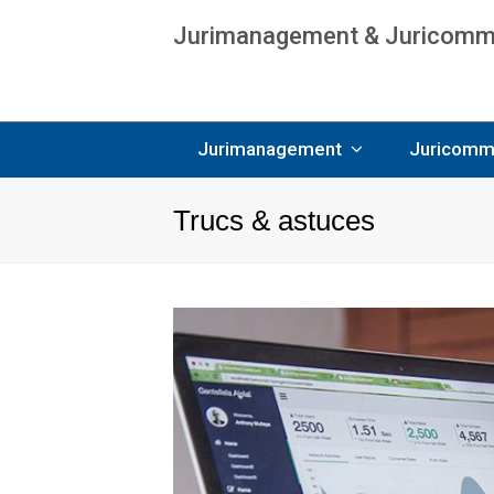
Jurimanagement & Juricommun
Age
Jurimanagement
Juricomm
Trucs & astuces