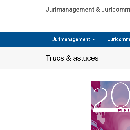
Jurimanagement & Juricommun
Age
Jurimanagement
Juricomm
Trucs & astuces