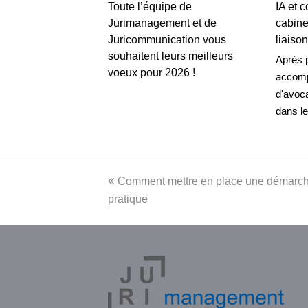
Toute l’équipe de
IA et 
Jurimanagement et de
cabine
Juricommunication vous
liaiso
souhaitent leurs meilleurs
Après 
voeux pour 2026 !
accomp
d'avoca
dans l
previous
Comment mettre en place une démarch
post:
pratique