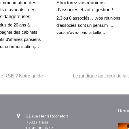
communication des
Structurez vos réunions
ts d’avocats : des
d’associés et votre gestion !
ns dangereuses
2,3 ou 8 associés, …vos réunions
plus de 20 ans à
d’associés sont un pensum …
agner des cabinets
vous n’avez pas la taille…
ts d'affaires parisiens
eur communication,…
next
e RSE ? Notre guide
Le juridique au cœur de la s
post:
Derni
21 rue Henri Rochefort
75017 Paris
01 45 00 36 54