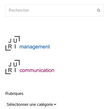
Rechercher
Envoy
Rubriques
Rubriques