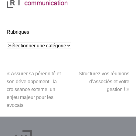
Rubriques
Rubriques
previous
next
Assurer sa pérennité et
Structurez vos réunions
post:
post:
son développement : la
d’associés et votre
croissance externe, un
gestion !
enjeu majeur pour les
avocats.