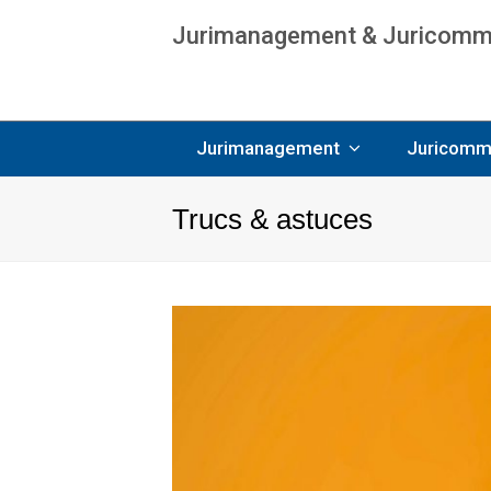
Jurimanagement & Juricommun
Age
Jurimanagement
Juricomm
Trucs & astuces