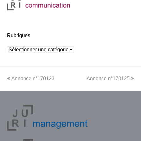
Rubriques
Rubriques
previous
next
Annonce n°170123
Annonce n°170125
post:
post: