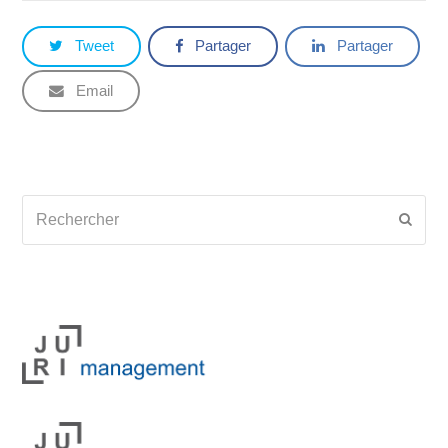
Tweet
Partager
Partager
Email
Rechercher
Envoy