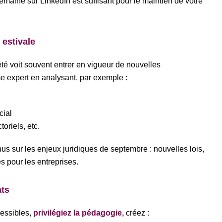
aine sur LinkedIn est suffisant pour le maintien de votre
 estivale
été voit souvent entrer en vigueur de nouvelles
 expert en analysant, par exemple :
cial
oriels, etc.
s sur les enjeux juridiques de septembre : nouvelles lois,
s pour les entreprises.
ats
cessibles,
privilégiez la pédagogie,
créez :