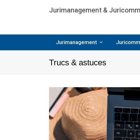
Jurimanagement & Juricommun
Age
Jurimanagement
Juricomm
Trucs & astuces