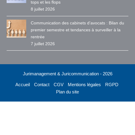
tops et les flops
8 juillet 2026
Communication des cabinets d’avocats : Bilan du
premier semestre et tendances à surveiller à la
rentrée
7 juillet 2026
Jurimanagement & Juricommunication - 2026
Accueil
Contact
CGV
Mentions légales
RGPD
Plan du site