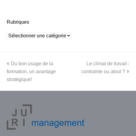
Rubriques
Rubriques
previous
next
Du bon usage de la
Le climat de travail :
post:
post:
formation, un avantage
contrainte ou atout ?
stratégique!