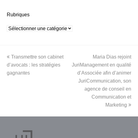
Rubriques
Rubriques
previous
next
Transmettre son cabinet
Maria Dias rejoint
post:
post:
d’avocats : les stratégies
JuriManagement en qualité
gagnantes
d’Associée afin d’animer
JuriCommunication, son
agence de conseil en
Communication et
Marketing