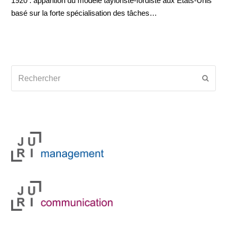
1920 : apparition du modèle tayloriste-fordiste aux États-Unis
basé sur la forte spécialisation des tâches…
Rechercher
Envoy