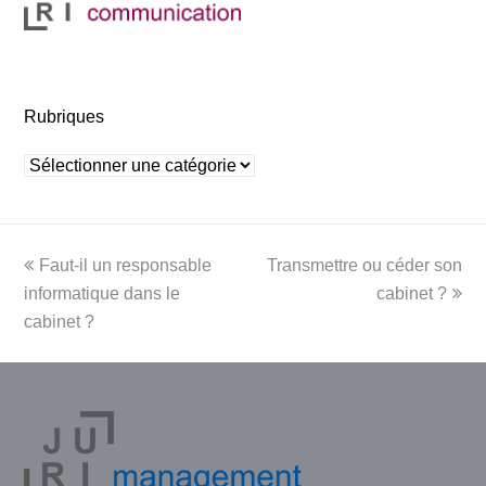
Rubriques
Rubriques
previous
next
Faut-il un responsable
Transmettre ou céder son
post:
post:
informatique dans le
cabinet ?
cabinet ?