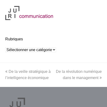
Rubriques
Rubriques
previous
next
De la veille stratégique à
De la révolution numérique
post:
post:
l’intelligence économique
dans le management