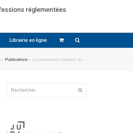
ofessions réglementées
cats
Librairie en ligne
l
»
Publications
»
La nécessaire mutation du…
Rechercher
Envoyer