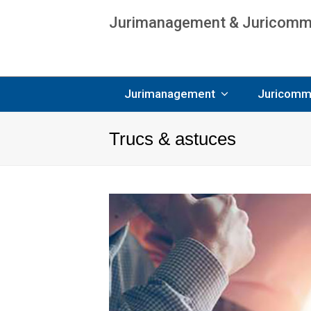
Jurimanagement & Juricommun
Age
Jurimanagement
Juricomm
Trucs & astuces