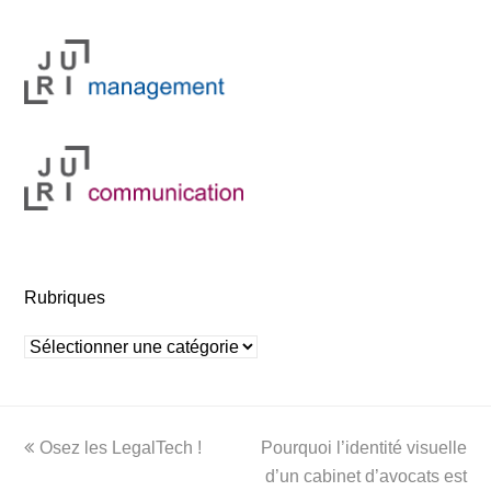
Rubriques
Rubriques
previous
next
Osez les LegalTech !
Pourquoi l’identité visuelle
post:
post:
d’un cabinet d’avocats est