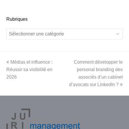
Rubriques
Rubriques
previous
next
Médias et influence :
Comment développer le
post:
post:
Réussir sa visibilité en
personal branding des
2026
associés d’un cabinet
d’avocats sur LinkedIn ?