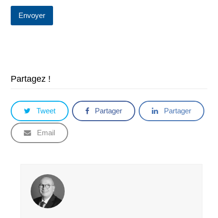
Partagez !
Tweet
Partager
Partager
Email