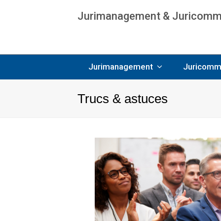
Jurimanagement & Juricommun
Age
Jurimanagement
Juricomm
Trucs & astuces