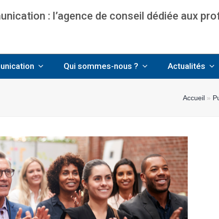
ication : l’agence de conseil dédiée aux pr
nce communication & management pour avo
unication
Qui sommes-nous ?
Actualités
Accueil
»
Pu