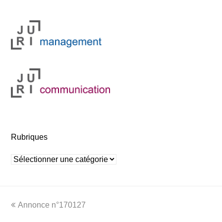
Rubriques
Rubriques
previous
Annonce n°170127
post: