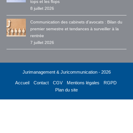
tops et les flops
8 juillet 2026
Communication des cabinets d’avocats : Bilan du
premier semestre et tendances à surveiller à la
rentrée
7 juillet 2026
Jurimanagement & Juricommunication - 2026
Accueil
Contact
CGV
Mentions légales
RGPD
Plan du site