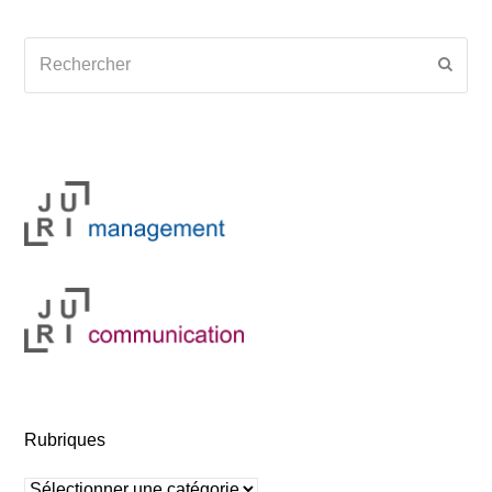
Rechercher
Envoy
Rubriques
Rubriques