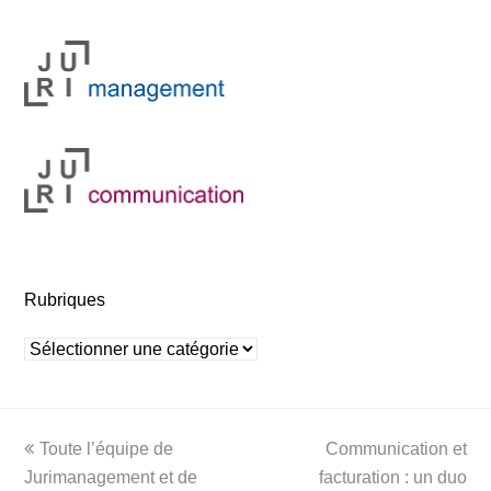
Rubriques
Rubriques
previous
next
Toute l’équipe de
Communication et
post:
post:
Jurimanagement et de
facturation : un duo