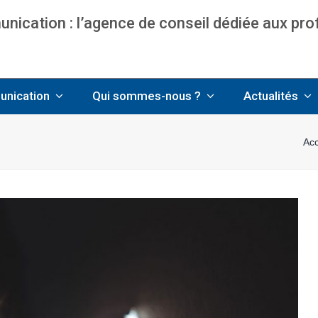
ication : l’agence de conseil dédiée aux pr
nce communication & management pour avo
unication
Qui sommes-nous ?
Actualités
Acc