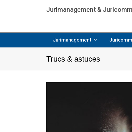
Jurimanagement & Juricommun
Age
Jurimanagement
Juricomm
Trucs & astuces