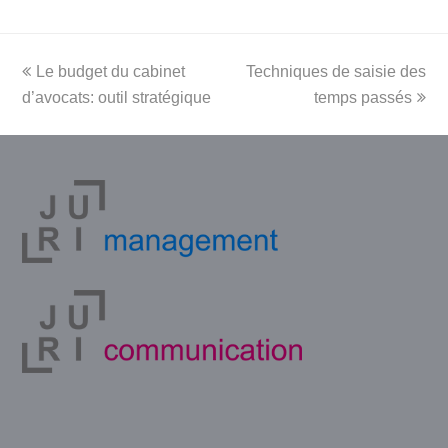
previous
next
Le budget du cabinet
Techniques de saisie des
post:
post:
d’avocats: outil stratégique
temps passés