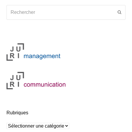
Rechercher
Envoy
Rubriques
Rubriques