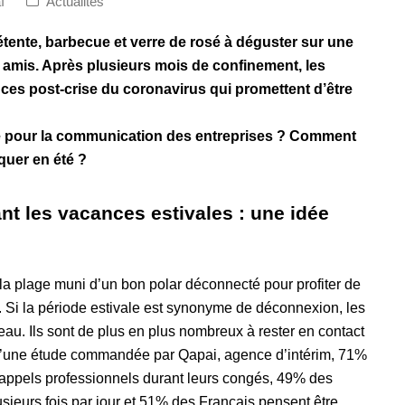
ï
Actualités
 détente, barbecue et verre de rosé à déguster sur une
re amis. Après plusieurs mois de confinement, les
ces post-crise du coronavirus qui promettent d’être
ale pour la communication des entreprises ? Comment
quer en été ?
nt les vacances estivales : une idée
e la plage muni d’un bon polar déconnecté pour profiter de
 Si la période estivale est synonyme de déconnexion, les
au. Ils sont de plus en plus nombreux à rester en contact
s d’une étude commandée par Qapai, agence d’intérim, 71%
 appels professionnels durant leurs congés, 49% des
usieurs fois par jour et 51% des Français pensent être