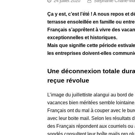
24 juillet 2020
Stéphanie Chane-Wa
Ça y est, c’est l’été ! A nous repos et
terrasse ensoleillée en famille ou ent
Français s’apprêtent à vivre des vacan
exceptionnelles et historiques.
Mais que signifie cette période estiv
les entreprises doivent-elles communi
Une déconnexion totale dura
reçue révolue
L’image du juillettiste alangui au bord d
vacances bien méritées semble lointaine.
Français ont du mal à couper avec le bure
avec leur boite mail. Selon les résultat
des Français répondent aux courriels ou
sondés consultent leur boîte mails pro pl