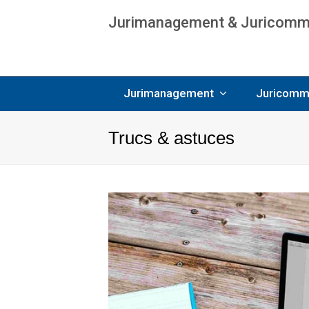
Jurimanagement & Juricommun
Age
Jurimanagement
Juricomm
Trucs & astuces