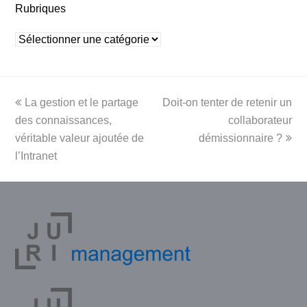
Rubriques
Rubriques
previous
next
La gestion et le partage
Doit-on tenter de retenir un
post:
post:
des connaissances,
collaborateur
véritable valeur ajoutée de
démissionnaire ?
l’Intranet