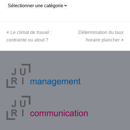
Rubriques
previous
next
Le climat de travail :
Détermination du taux
post:
post:
contrainte ou atout ?
horaire plancher