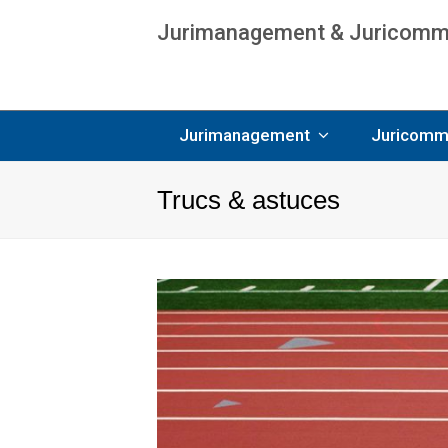
Jurimanagement & Juricommun
Age
Jurimanagement
Juricomm
Trucs & astuces