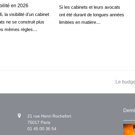
bilité en 2026
Si les cabinets et leurs avocats
, la visibilité d'un cabinet
ont été durant de longues années
ts ne se construit plus
limitées en matière…
les mêmes règles…
next
Le budget
post:
Derni
21 rue Henri Rochefort
75017 Paris
01 45 00 36 54