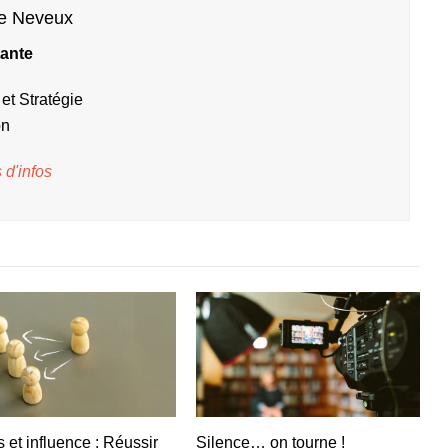
ne Neveux
ante
et Stratégie
on
 d'infos
 et influence : Réussir
Silence… on tourne !