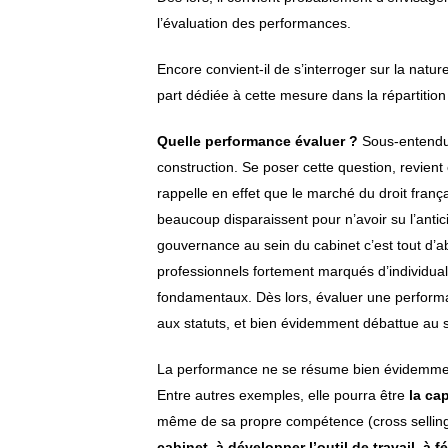
l’évaluation des performances.
Encore convient-il de s’interroger sur la nat
part dédiée à cette mesure dans la répartition d
Quelle performance évaluer ?
Sous-entendu 
construction. Se poser cette question, revient
rappelle en effet que le marché du droit fran
beaucoup disparaissent pour n’avoir su l’antic
gouvernance au sein du cabinet c’est tout d’a
professionnels fortement marqués d’individual
fondamentaux. Dès lors, évaluer une performan
aux statuts, et bien évidemment débattue au s
La performance ne se résume bien évidemment 
Entre autres exemples, elle pourra être
la ca
même de sa propre compétence (cross sellin
cabinet, à développer l’outil de travail, à 