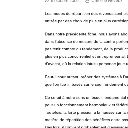
6 octobre 2006
Caroline Neveux
Les modes de répartition des revenus sont plu
attisée par des choix de plus en plus cartési
Dans notre précédente fiche, nous avons abord
dans l’absence de mesure de la contre perfor
pas tenir compte du rendement, de la productiv
plus en plus concurrentiel et entrepreneurial. 
d’avocat, où la relation intuitu personae joue
Faut-il pour autant, prôner des systèmes à l’a
que l’on tue », basés sur le seul rendement de
Ce serait à notre sens un écueil fondamental
pour un fonctionnement harmonieux et fédéré, a
Toutefois, la forte pression à la hausse sur l
matière de répartition des bénéfices entre ass
Dès lors, il convient probablement d’envisage