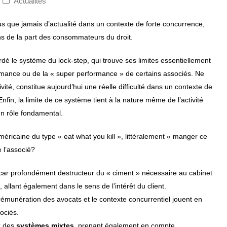
Actualités
s que jamais d’actualité dans un contexte de forte concurrence,
ens de la part des consommateurs du droit.
é le système du lock-step, qui trouve ses limites essentiellement
mance ou de la « super performance » de certains associés. Ne
ité, constitue aujourd’hui une réelle difficulté dans un contexte de
Enfin, la limite de ce système tient à la nature même de l’activité
 un rôle fondamental.
méricaine du type « eat what you kill », littéralement « manger ce
 l’associé?
 car profondément destructeur du « ciment » nécessaire au cabinet
llant également dans le sens de l’intérêt du client.
a rémunération des avocats et le contexte concurrentiel jouent en
ociés.
r des
systèmes mixtes
, prenant également en compte