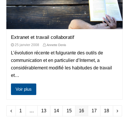
Extranet et travail collaboratif
25 janvier 2008
Annette Denis
L’évolution récente et fulgurante des outils de
communication et en particulier d’Internet, a
considérablement modifié les habitudes de travail
et…
Voir plus
Page
Page
Page
Page
Page
Page
Page
Précédent
1
…
13
14
15
16
17
18
Suiva