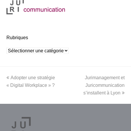
Rubriques
Rubriques
previous
next
Adopter une stratégie
Jurimanagement et
post:
post:
« Digital Workplace » ?
Juricommunication
s’installent à Lyon